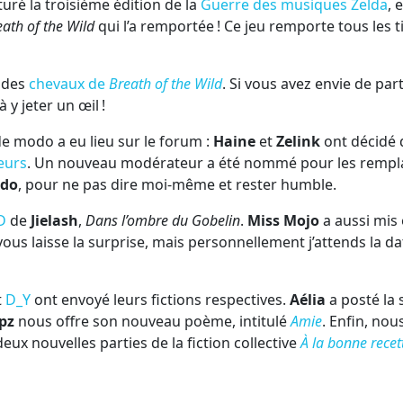
uré la troisième édition de la
Guerre des musiques Zelda
, 
ath of the Wild
qui l’a remportée ! Ce jeu remporte tous les ti
r des
chevaux de
Breath of the Wild
. Si vous avez envie de par
y jeter un œil !
e modo a eu lieu sur le forum :
Haine
et
Zelink
ont décidé 
eurs
. Un nouveau modérateur a été nommé pour les rempla
ndo
, pour ne pas dire moi-même et rester humble.
D
de
Jielash
,
Dans l’ombre du Gobelin
.
Miss Mojo
a aussi mis
 vous laisse la surprise, mais personnellement j’attends la d
t
D_Y
ont envoyé leurs fictions respectives.
Aélia
a posté la 
pz
nous offre son nouveau poème, intitulé
Amie
. Enfin, nou
deux nouvelles parties de la fiction collective
À la bonne recet