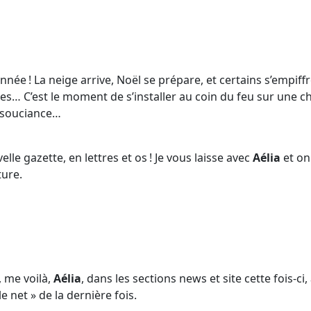
d’année ! La neige arrive, Noël se prépare, et certains s’empiff
ces… C’est le moment de s’installer au coin du feu sur une c
insouciance…
elle gazette, en lettres et os ! Je vous laisse avec
Aélia
et on
ture.
, me voilà,
Aélia
, dans les sections news et site cette fois-ci,
 le net » de la dernière fois.