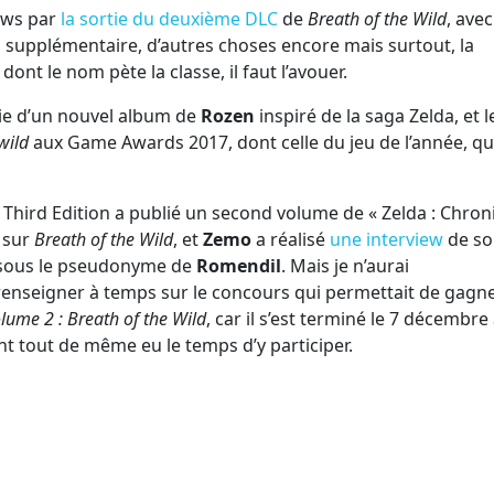
ews par
la sortie du deuxième DLC
de
Breath of the Wild
, avec
supplémentaire, d’autres choses encore mais surtout, la
ont le nom pète la classe, il faut l’avouer.
tie d’un nouvel album de
Rozen
inspiré de la saga Zelda, et l
wild
aux Game Awards 2017, dont celle du jeu de l’année, q
Third Edition a publié un second volume de « Zelda : Chron
s sur
Breath of the Wild
, et
Zemo
a réalisé
une interview
de so
 sous le pseudonyme de
Romendil
. Mais je n’aurai
enseigner à temps sur le concours qui permettait de gagn
lume 2 : Breath of the Wild
, car il s’est terminé le 7 décembre
nt tout de même eu le temps d’y participer.