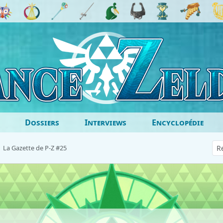
Dossiers
Interviews
Encyclopédie
La Gazette de P-Z #25