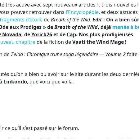
té très active avec sept nouveaux articles ! : trois nouvelles 
vous pouvez retrouver dans
l’Encyclopédie
, et deux astuces
 fragments d’étoile
de
Breath of the Wild
.
Edit
: On a bien sû
Ode aux Prodiges » de
Breath of the Wild
, déjà
menée à b
y Novada
, de
Yorick26
et de
Cap
. Nos plus prodigieuses
ouveau chapitre
de la fiction de
Vaati the Wind Mage
!
on de
Zelda : Chronique d’une saga légendaire — Volume 2
faite
és qu’on a bien pu avoir sur le site durant les deux derniè
 à
Linkondo
, que voici que voilà.
ir ce qu’il s’est passé sur le forum.