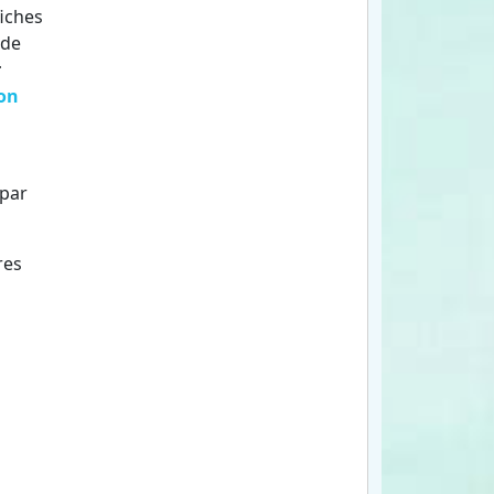
fiches
 de
r
on
 par
res