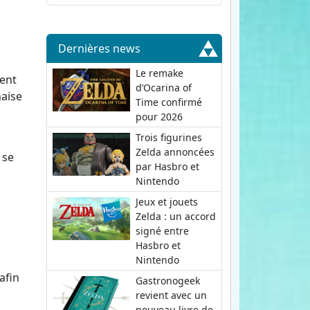
Dernières news
Le remake
rent
d’Ocarina of
haise
Time confirmé
pour 2026
Trois figurines
Zelda annoncées
 se
par Hasbro et
Nintendo
Jeux et jouets
Zelda : un accord
signé entre
Hasbro et
Nintendo
 afin
Gastronogeek
revient avec un
nouveau livre de