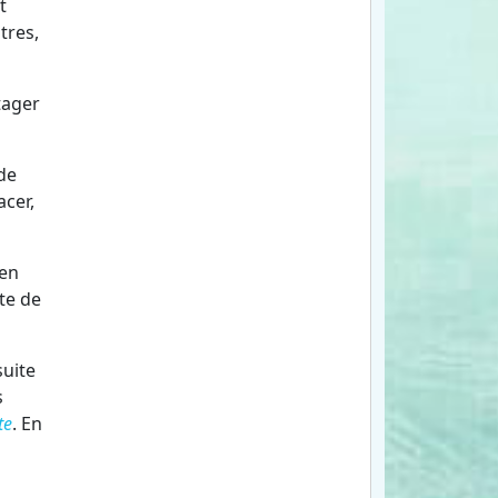
et
tres,
tager
de
cer,
 en
ate de
suite
s
te
. En