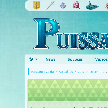
News
Soluces
Vidéos
Puissance-Zelda
Actualités
2017
Décembre