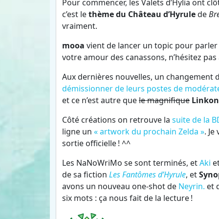
Pour commencer, les Valets d’Hylia ont clôt
c’est le
thème du Château d’Hyrule
de
Bre
vraiment.
mooa
vient de lancer un topic pour parle
votre amour des canassons, n’hésitez pas à 
Aux dernières nouvelles, un changement d
démissionner de leurs postes de modérat
et ce n’est autre que
le magnifique
Linko
Côté créations on retrouve la
suite de la B
ligne un
« artwork du prochain Zelda »
. Je
sortie officielle ! ^^
Les NaNoWriMo se sont terminés, et
Aki
e
de sa fiction
Les Fantômes d’Hyrule
, et
Syno
avons un nouveau one-shot de
Neyrin.
et 
six mots : ça nous fait de la lecture !