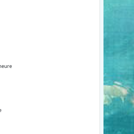
 heure
e