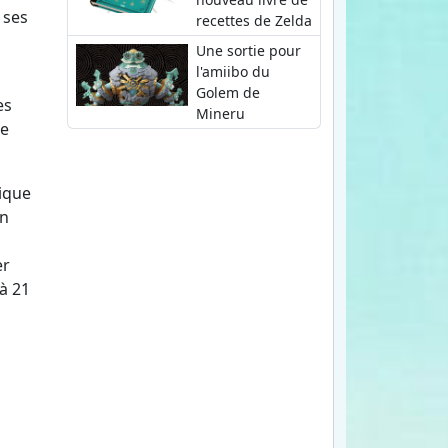
 ses
recettes de Zelda
Une sortie pour
l'amiibo du
Golem de
es
Mineru
ue
ique
n
er
 à 21