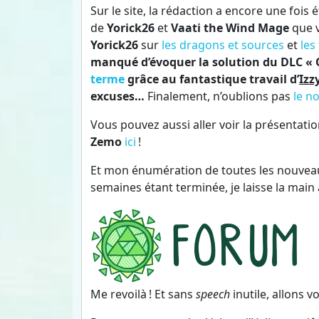
Sur le site, la rédaction a encore une fois é
de
Yorick26
et
Vaati the Wind Mage
que 
Yorick26
sur
les dragons et sources
et
les
manqué d’évoquer la solution du DLC « 
terme
grâce au fantastique travail d’
Izz
excuses…
Finalement, n’oublions pas
le n
Vous pouvez aussi aller voir la présentati
Zemo
ici
!
Et mon énumération de toutes les nouveaut
semaines étant terminée, je laisse la main
Me revoilà ! Et sans
speech
inutile, allons vo