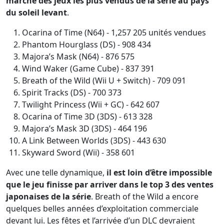
marche des jeux les plus vendus de la série au pays
du soleil levant
.
Ocarina of Time (N64) - 1,257 205 unités vendues
Phantom Hourglass (DS) - 908 434
Majora’s Mask (N64) - 876 575
Wind Waker (Game Cube) - 837 391
Breath of the Wild (Wii U + Switch) - 709 091
Spirit Tracks (DS) - 700 373
Twilight Princess (Wii + GC) - 642 607
Ocarina of Time 3D (3DS) - 613 328
Majora’s Mask 3D (3DS) - 464 196
A Link Between Worlds (3DS) - 443 630
Skyward Sword (Wii) - 358 601
Avec une telle dynamique,
il est loin d’être impossible
que le jeu finisse par arriver dans le top 3 des ventes
japonaises de la série
. Breath of the Wild a encore
quelques belles années d’exploitation commerciale
devant lui. Les fêtes et l’arrivée d’un DLC devraient