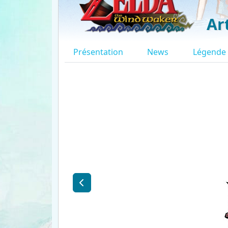
Ar
Présentation
News
Légende