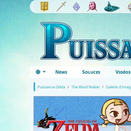
News
Soluces
Vidéos
Puissance-Zelda
The Wind Waker
Galerie d'imag