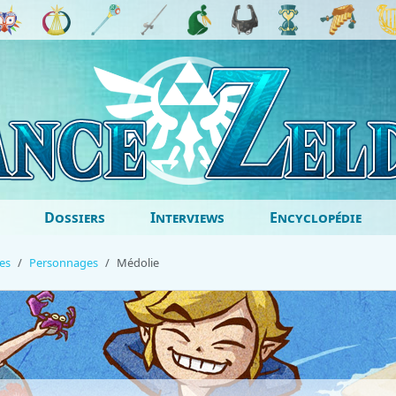
Dossiers
Interviews
Encyclopédie
es
Personnages
Médolie