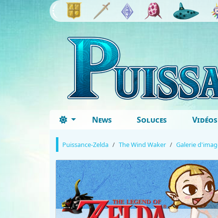
News
Soluces
Vidéos
Puissance-Zelda
The Wind Waker
Galerie d'imag