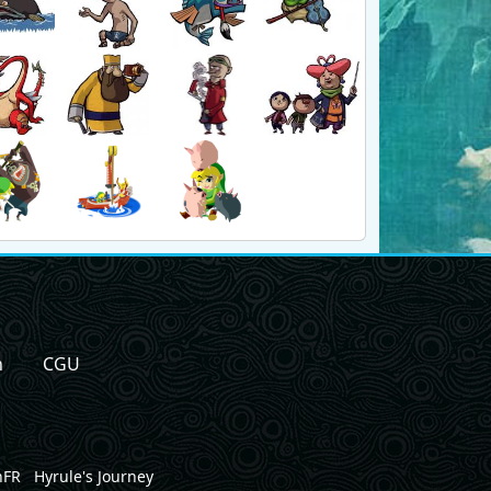
n
CGU
nFR
Hyrule's Journey