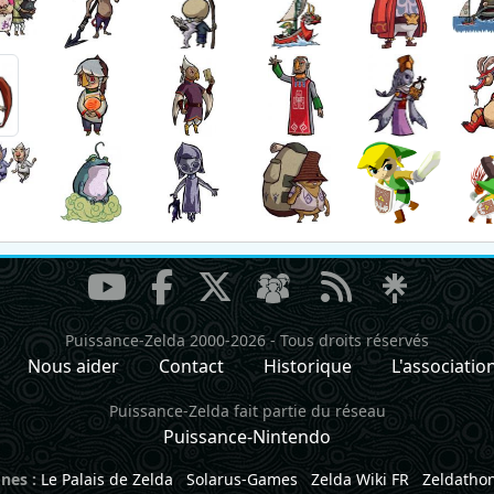
Puissance-Zelda 2000-2026
-
Tous droits réservés
Nous aider
Contact
Historique
L'associatio
Puissance-Zelda fait partie du réseau
Puissance-Nintendo
nes :
Le Palais de Zelda
Solarus-Games
Zelda Wiki FR
Zeldatho