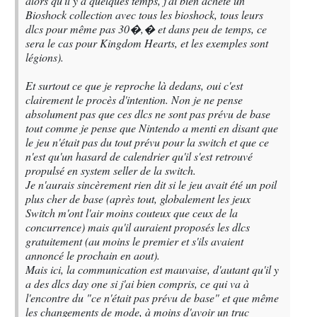
alors qu'il y a quelques temps, j'ai bien acheté un
Bioshock collection avec tous les bioshock, tous leurs
dlcs pour même pas 30�,� et dans peu de temps, ce
sera le cas pour Kingdom Hearts, et les exemples sont
légions).
Et surtout ce que je reproche là dedans, oui c'est
clairement le procès d'intention. Non je ne pense
absolument pas que ces dlcs ne sont pas prévu de base
tout comme je pense que Nintendo a menti en disant que
le jeu n'était pas du tout prévu pour la switch et que ce
n'est qu'un hasard de calendrier qu'il s'est retrouvé
propulsé en system seller de la switch.
Je n'aurais sincèrement rien dit si le jeu avait été un poil
plus cher de base (après tout, globalement les jeux
Switch m'ont l'air moins couteux que ceux de la
concurrence) mais qu'il auraient proposés les dlcs
gratuitement (au moins le premier et s'ils avaient
annoncé le prochain en aout).
Mais ici, la communication est mauvaise, d'autant qu'il y
a des dlcs day one si j'ai bien compris, ce qui va à
l'encontre du "ce n'était pas prévu de base" et que même
les changements de mode, à moins d'avoir un truc