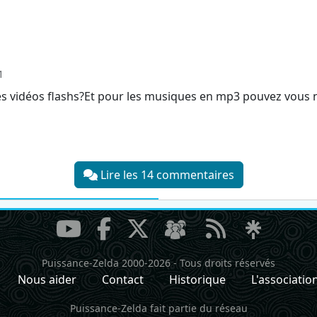
1
es vidéos flashs?Et pour les musiques en mp3 pouvez vous 
Lire les 14 commentaires
Puissance-Zelda 2000-2026
-
Tous droits réservés
Nous aider
Contact
Historique
L'associatio
Puissance-Zelda fait partie du réseau