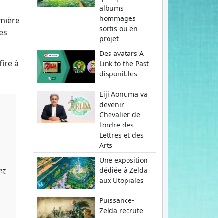
albums
hommages
emière
sortis ou en
es
projet
Des avatars A
fire à
Link to the Past
disponibles
Eiji Aonuma va
devenir
Chevalier de
l'ordre des
Lettres et des
Arts
Une exposition
ez
dédiée à Zelda
aux Utopiales
Puissance-
Zelda recrute