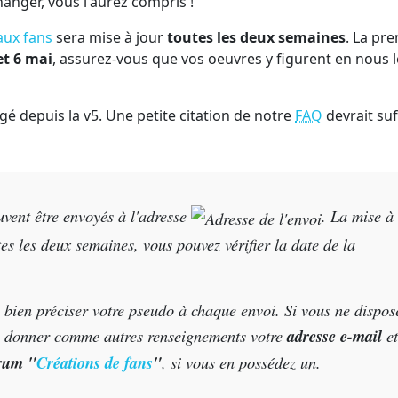
hanger, vous l'aurez compris !
aux fans
sera mise à jour
toutes les deux semaines
. La pr
et 6 mai
, assurez-vous que vos oeuvres y figurent en nous l
é depuis la v5. Une petite citation de notre
FAQ
devrait suf
vent être envoyés à l'adresse
. La mise à
es les deux semaines, vous pouvez vérifier la date de la
à bien préciser votre pseudo à chaque envoi. Si vous ne dispos
us donner comme autres renseignements votre
adresse e-mail
et
orum "
Créations de fans
"
, si vous en possédez un.