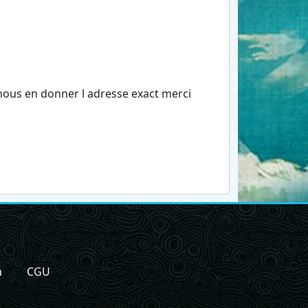
nous en donner l adresse exact merci
n
CGU