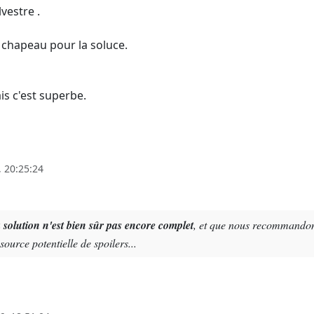
lvestre .
e chapeau pour la soluce.
is c'est superbe.
 20:25:24
a solution n'est bien sûr pas encore complet
, et que nous recommandons 
 source potentielle de spoilers...