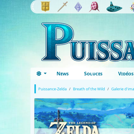
News
Soluces
Vidéos
Puissance-Zelda
Breath of the Wild
Galerie d'im