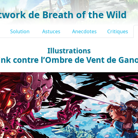
twork de Breath of the Wild
Solution
Astuces
Anecdotes
Critiques
Illustrations
ink contre l’Ombre de Vent de Gan