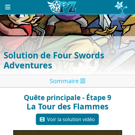
Solution de Four Swords
Adventures
Sommaire
Quête principale - Étape 9
La Tour des Flammes
Voir la solution vidéo