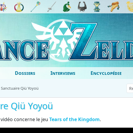
Dossiers
Interviews
Encyclopédie
 Sanctuaire Qiü Yoyoü
ire Qiü Yoyoü
 vidéo concerne le jeu
Tears of the Kingdom
.