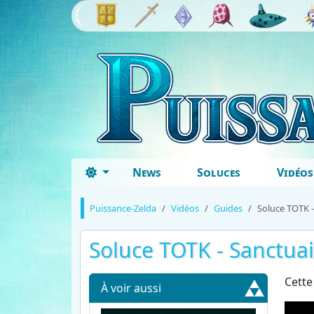
News
Soluces
Vidéos
Puissance-Zelda
Vidéos
Guides
Soluce TOTK -
Soluce TOTK - Sanctua
Cette
À voir aussi