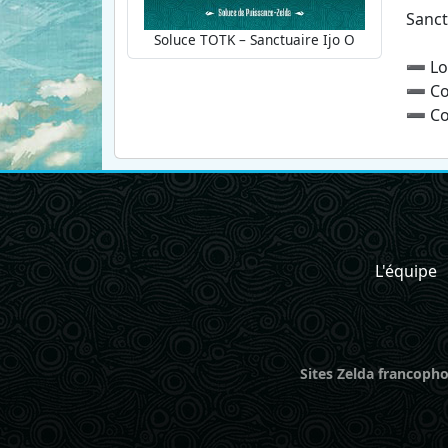
Sanct
Soluce TOTK – Sanctuaire Ijo O
➖ Loc
➖ Cof
➖ Coo
L'équipe
Sites Zelda francopho