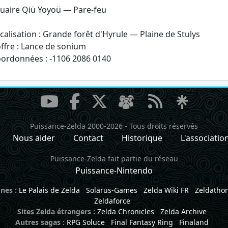
uaire Qiü Yoyoü — Pare-feu
alisation : Grande forêt d'Hyrule — Plaine de Stulys
fre : Lance de sonium
rdonnées : -1106 2086 0140
Puissance-Zelda 2000-2026
-
Tous droits réservés
Nous aider
Contact
Historique
L'associatio
Puissance-Zelda fait partie du réseau
Puissance-Nintendo
nes :
Le Palais de Zelda
Solarus-Games
Zelda Wiki FR
Zeldatho
Zeldaforce
Sites Zelda étrangers :
Zelda Chronicles
Zelda Archive
Autres sagas :
RPG Soluce
Final Fantasy Ring
Finaland