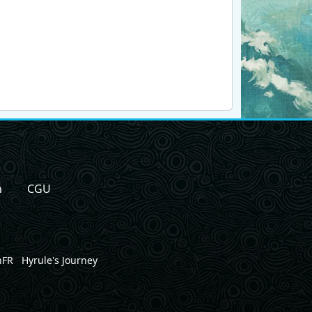
n
CGU
nFR
Hyrule's Journey