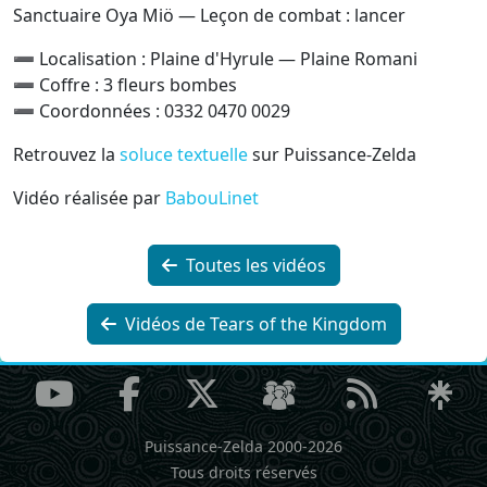
Sanctuaire Oya Miö — Leçon de combat : lancer
➖ Localisation : Plaine d'Hyrule — Plaine Romani
➖ Coffre : 3 fleurs bombes
➖ Coordonnées : 0332 0470 0029
Retrouvez la
soluce textuelle
sur Puissance‐Zelda
Vidéo réalisée par
BabouLinet
Toutes les vidéos
Vidéos de Tears of the Kingdom
Puissance-Zelda 2000-2026
Tous droits réservés