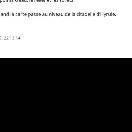
oints d’eau, le relief et les forêts.
 la carte passe au niveau de la citadelle d’Hyrule.
0, 22:13:14