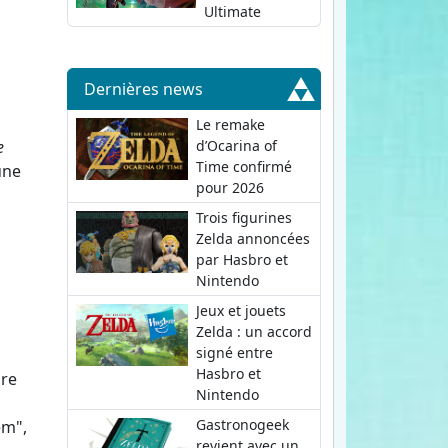
Ultimate
Dernières news
Le remake
d’Ocarina of
e
Time confirmé
une
pour 2026
Trois figurines
Zelda annoncées
par Hasbro et
Nintendo
Jeux et jouets
Zelda : un accord
signé entre
Hasbro et
ore
Nintendo
Gastronogeek
em",
revient avec un