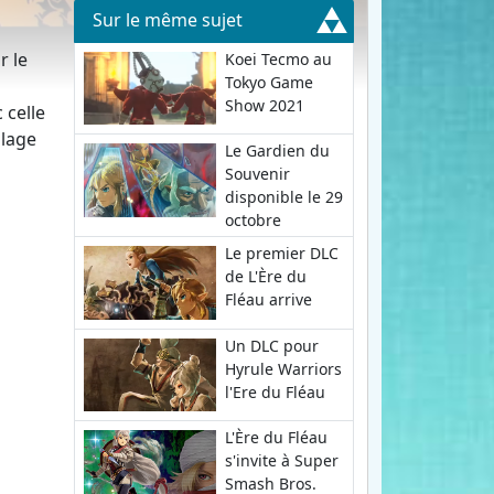
Sur le même sujet
r le
Koei Tecmo au
Tokyo Game
Show 2021
 celle
llage
Le Gardien du
Souvenir
disponible le 29
octobre
Le premier DLC
de L'Ère du
Fléau arrive
Un DLC pour
Hyrule Warriors
l'Ere du Fléau
L'Ère du Fléau
s'invite à Super
Smash Bros.