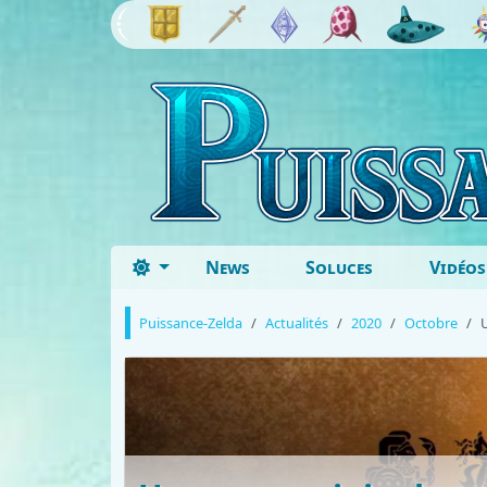
News
Soluces
Vidéos
Puissance-Zelda
Actualités
2020
Octobre