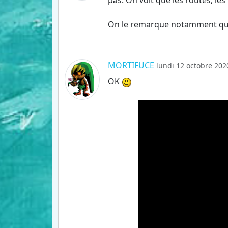
pas. On voit que les routes, les p
On le remarque notamment quand
MORTIFUCE
lundi 12 octobre 202
OK