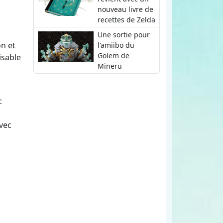
nouveau livre de
recettes de Zelda
Une sortie pour
on et
l'amiibo du
Golem de
isable
Mineru
c
avec