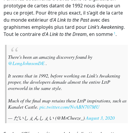
prototype de cartes datant de 1992 nous évoque un
peu ce projet. Pour être plus exact, il s’agit de la carte
du monde extérieur d’
A Link to the Past
avec des
graphismes employés plus tard pour
Link’s Awakening
.
Tout le contraire d’
A Link to the Dream
, en somme
.
1
There's been an amazing discovery found by
@LongJohnsonDE
.
It seems that in 1992, before working on Link's Awakening
proper, the developers demade almost the entire LttP
overworld in the same style.
Much of the final map retains these LttP inspirations, such as
Kanalet Castle.
pic.twitter.com/NvABN707MU
— だいしぇんしぇい (@MrCheeze_)
August 3, 2020