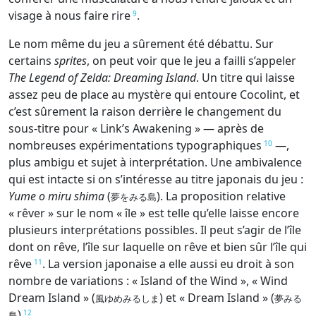
visage à nous faire rire
.
9
Le nom même du jeu a sûrement été débattu. Sur
certains
sprites
, on peut voir que le jeu a failli s’appeler
The Legend of Zelda: Dreaming Island
. Un titre qui laisse
assez peu de place au mystère qui entoure Cocolint, et
c’est sûrement la raison derrière le changement du
sous-titre pour « Link’s Awakening » — après de
nombreuses expérimentations typographiques
—,
10
plus ambigu et sujet à interprétation. Une ambivalence
qui est intacte si on s’intéresse au titre japonais du jeu :
Yume o miru shima
(
). La proposition relative
夢をみる島
« rêver » sur le nom « île » est telle qu’elle laisse encore
plusieurs interprétations possibles. Il peut s’agir de l’île
dont on rêve, l’île sur laquelle on rêve et bien sûr l’île qui
rêve
. La version japonaise a elle aussi eu droit à son
11
nombre de variations : « Island of the Wind », « Wind
Dream Island » (
) et « Dream Island » (
風ゆめみるしま
夢みる
)
.
12
島