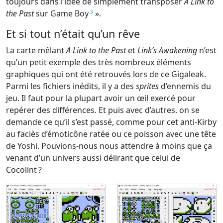
toujours dans l’idée de simplement transposer
A Link to
the Past
sur Game Boy
».
3
Et si tout n’était qu’un rêve
La carte mêlant
A Link to the Past
et
Link’s Awakening
n’est
qu’un petit exemple des très nombreux éléments
graphiques qui ont été retrouvés lors de ce Gigaleak.
Parmi les fichiers inédits, il y a des
sprites
d’ennemis du
jeu. Il faut pour la plupart avoir un œil exercé pour
repérer des différences. Et puis avec d’autres, on se
demande ce qu’il s’est passé, comme pour cet anti-Kirby
au faciès d’émoticône ratée ou ce poisson avec une tête
de Yoshi. Pouvions-nous nous attendre à moins que ça
venant d’un univers aussi délirant que celui de
Cocolint ?