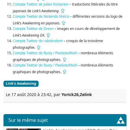
Compte Twitter de Julien Fontanier
– traductions littérales du titre
⇪
japonais de
Link’s Awakening
.
Compte Twitter de Nintendo Metro
– différentes versions du logo de
⇪
Link’s Awakening en japonais.
Compte Twitter de Drenn
– images en cours de développement de
⇪
Link’s Awakening DX
.
Compte Twitter de rabidrodent
– croquis de la troisième
⇪
photographie.
Compte Twitter de Rusty / PixelatedWah
– nombreux éléments
⇪
graphiques de photographies.
Compte Twitter de Rusty / PixelatedWah
– nombreux éléments
⇪
graphiques de photographies.
Link's Awakening
Le 17 août 2020 à 23:42, par
Yorick26,Zelink
Sur le même sujet