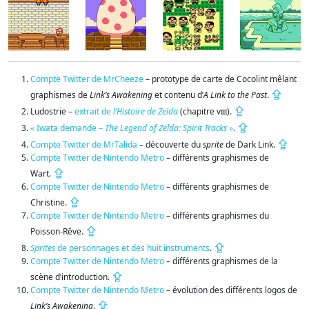
Compte Twitter de MrCheeze
– prototype de carte de Cocolint mêlant
⇪
graphismes de
Link’s Awakening
et contenu d’
A Link to the Past
.
⇪
Ludostrie –
extrait de
l’Histoire de Zelda
(chapitre
viii
).
⇪
« Iwata demande –
The Legend of Zelda: Spirit Tracks
»
.
⇪
Compte Twitter de MrTalida
– découverte du
sprite
de Dark Link.
Compte Twitter de Nintendo Metro
– différents graphismes de
⇪
Wart.
Compte Twitter de Nintendo Metro
– différents graphismes de
⇪
Christine.
Compte Twitter de Nintendo Metro
– différents graphismes du
⇪
Poisson-Rêve.
⇪
Sprites
de personnages et des huit instruments
.
Compte Twitter de Nintendo Metro
– différents graphismes de la
⇪
scène d’introduction.
Compte Twitter de Nintendo Metro
– évolution des différents logos de
⇪
Link’s Awakening
.