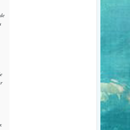
 de
a
de
ur
x