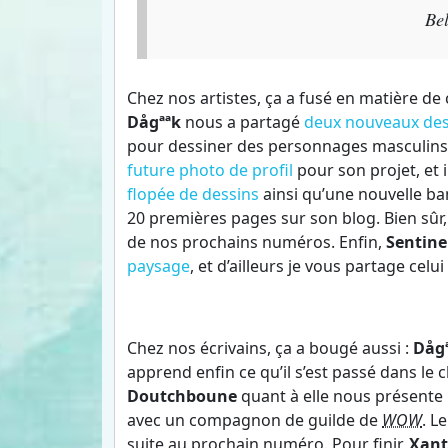
Bel
Chez nos artistes, ça a fusé en matière de 
Dågªªk
nous a partagé
deux nouveaux des
pour dessiner des personnages masculins
future photo de profil
pour son projet, et 
flopée de dessins
ainsi qu’une nouvelle ba
20 premières pages sur son blog. Bien sû
de nos prochains numéros. Enfin,
Sentine
paysage
, et d’ailleurs je vous partage cel
Chez nos écrivains, ça a bougé aussi :
Dåg
apprend enfin ce qu’il s’est passé dans le
Doutchboune
quant à elle nous présente 
avec un compagnon de guilde de
WOW
. L
suite au prochain numéro. Pour finir,
Xant