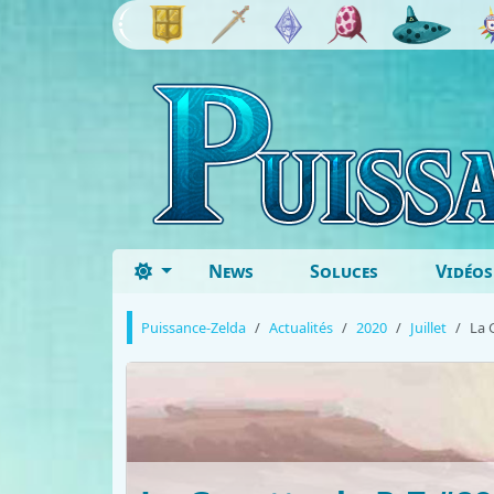
News
Soluces
Vidéos
Puissance-Zelda
Actualités
2020
Juillet
La 