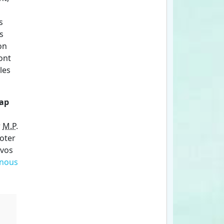
s
s
on
ont
les
ap
r
M.P
.
voter
 vos
 nous