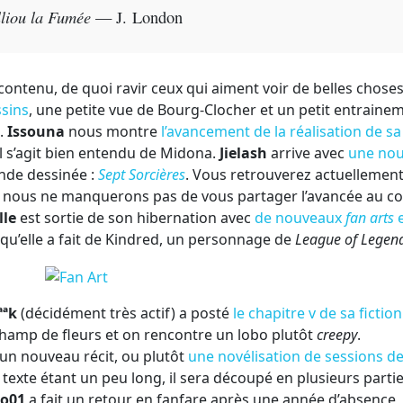
liou la Fumée
— J. London
contenu, de quoi ravir ceux qui aiment voir de belles choses
sins
, une petite vue de Bourg-Clocher et un petit entraine
.
Issouna
nous montre
l’avancement de la réalisation de sa
il s’agit bien entendu de Midona.
Jielash
arrive avec
une nou
nde dessinée :
Sept Sorcières
. Vous retrouverez actuellement
r, nous ne manquerons pas de vous partager l’avancée au c
lle
est sortie de son hibernation avec
de nouveaux
fan arts
e
ui qu’elle a fait de Kindred, un personnage de
League of Legen
ªªk
(décidément très actif) a posté
le chapitre
v
de sa fiction
 champ de fleurs et on rencontre un lobo plutôt
creepy
.
un nouveau récit, ou plutôt
une novélisation de sessions d
e texte étant un peu long, il sera découpé en plusieurs partie
o01
a fait un retour en fanfare après une année d’absence,