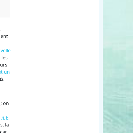
.
ment
velle
 les
ours
t un
ds
.
; on
e
R.P.
s, la
 car