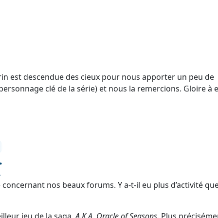
enrin est descendue des cieux pour nous apporter un peu de
personnage clé de la série) et nous la remercions. Gloire à e
 concernant nos beaux forums. Y a-t‑il eu plus d’activité que
lleur jeu de la saga,
A.K.A.
Oracle of Seasons
. Plus préciséme