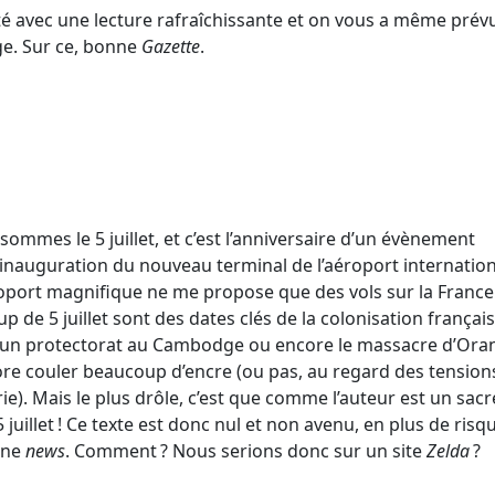
té avec une lecture rafraîchissante et on vous a même prév
ge. Sur ce, bonne
Gazette
.
sommes le 5 juillet, et c’est l’anniversaire d’un évènement
e l’inauguration du nouveau terminal de l’aéroport internatio
aéroport magnifique ne me propose que des vols sur la France
 5 juillet sont des dates clés de la colonisation français
 d’un protectorat au Cambodge ou encore le massacre d’Ora
ore couler beaucoup d’encre (ou pas, au regard des tension
e). Mais le plus drôle, c’est que comme l’auteur est un sacr
5 juillet ! Ce texte est donc nul et non avenu, en plus de risq
une
news
. Comment ? Nous serions donc sur un site
Zelda
?