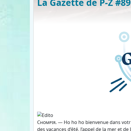
La Gazette de P-Z #89
Chompir
. — Ho ho ho bienvenue dans vo
des vacances d’été, l’appel de la mer et de