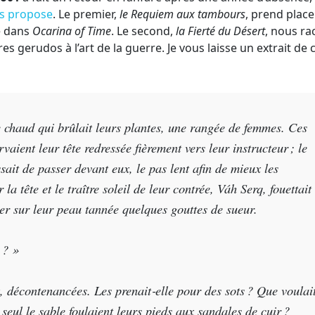
us propose
. Le premier,
le Requiem aux tambours
, prend place
e dans
Ocarina of Time
. Le second,
la Fierté du Désert
, nous ra
 gerudos à l’art de la guerre. Je vous laisse un extrait de 
e chaud qui brûlait leurs plantes, une rangée de femmes. Ces
vaient leur tête redressée ﬁèrement vers leur instructeur ; le
ssait de passer devant eux, le pas lent aﬁn de mieux les
 la tête et le traître soleil de leur contrée, Váh Serq, fouettait
ler sur leur peau tannée quelques gouttes de sueur.
 ? »
, décontenancées. Les prenait‐elle pour des sots ? Que voulai
e seul le sable foulaient leurs pieds aux sandales de cuir ?