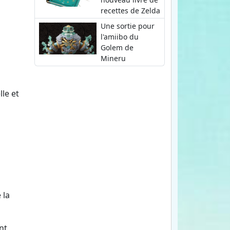
recettes de Zelda
Une sortie pour
l'amiibo du
Golem de
Mineru
lle et
 la
nt,