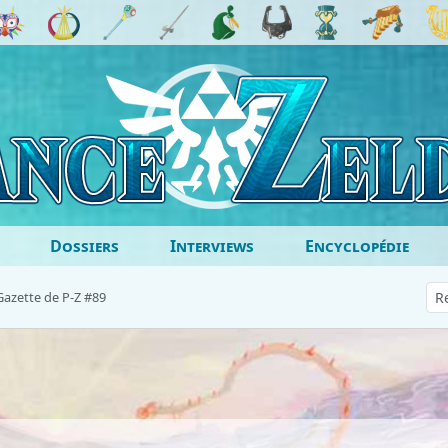
Dossiers
Interviews
Encyclopédie
Gazette de P-Z #89