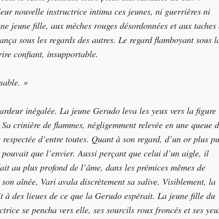
ur nouvelle instructrice intima ces jeunes, ni guerrières ni
 une jeune ﬁlle, aux mèches rouges désordonnées et aux taches
ança sous les regards des autres. Le regard ﬂamboyant sous l
urire conﬁant, insupportable.
 sable. »
 ardeur inégalée. La jeune Gerudo leva les yeux vers la ﬁgure
. Sa crinière de ﬂammes, négligemment relevée en une queue 
s respectée d’entre toutes. Quant à son regard, d’un or plus p
 pouvait que l’envier. Aussi perçant que celui d’un aigle, il
ait au plus profond de l’âme, dans les prémices mêmes de
 son aînée, Vari avala discrètement sa salive. Visiblement, la
it à des lieues de ce que la Gerudo espérait. La jeune ﬁlle du
trice se pencha vers elle, ses sourcils roux froncés et ses yeu