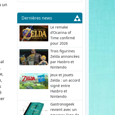
u un
Dernières news
Le remake
d’Ocarina of
Time confirmé
pour 2026
Trois figurines
Zelda annoncées
nal
par Hasbro et
Nintendo
.
e,
Jeux et jouets
n,
Zelda : un accord
signé entre
s
Hasbro et
é
Nintendo
uer
Gastronogeek
revient avec un
nouveau livre de