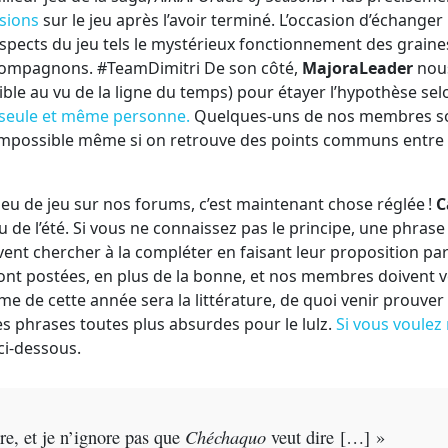
sions
sur le jeu après l’avoir terminé. L’occasion d’échanger
pects du jeu tels le mystérieux fonctionnement des graine
 compagnons. #TeamDimitri De son côté,
MajoraLeader
nou
ible au vu de la ligne du temps) pour étayer l’hypothèse sel
 seule et même personne.
Quelques-uns de nos membres s
 impossible même si on retrouve des points communs entre 
s eu de jeu sur nos forums, c’est maintenant chose réglée !
C
eu de l’été. Si vous ne connaissez pas le principe, une phrase
ent chercher à la compléter en faisant leur proposition pa
s sont postées, en plus de la bonne, et nos membres doivent 
me de cette année sera la littérature, de quoi venir prouver
 phrases toutes plus absurdes pour le lulz.
Si vous voulez
 ci-dessous.
Chéchaquo
rire, et je n’ignore pas que
veut dire […] »