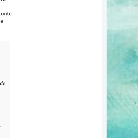
conte
ce
 de
t‐