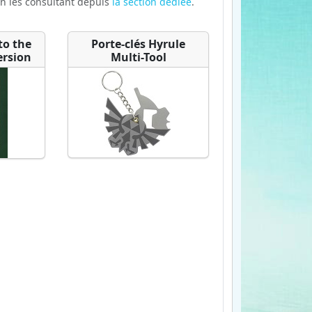
n les consultant depuis
la section dédiée
.
to the
Porte-clés Hyrule
ersion
Multi-Tool