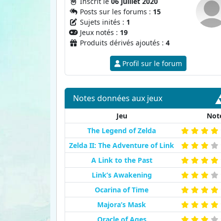
Inscrit le
06 juillet 2020
Posts sur les forums :
15
Sujets inités :
1
Jeux notés :
19
Produits dérivés ajoutés :
4
Profil sur le forum
Notes données aux jeux
Jeu
Not
The Legend of Zelda
Zelda II: The Adventure of Link
A Link to the Past
Link’s Awakening
Ocarina of Time
Majora’s Mask
Oracle of Ages