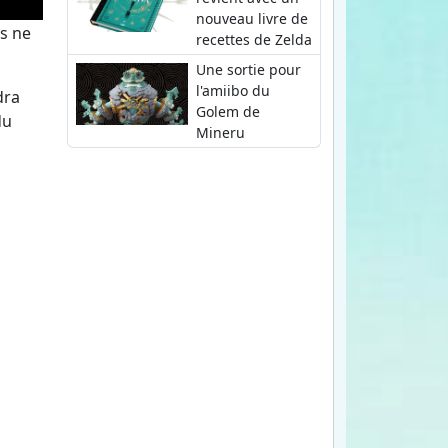
nouveau livre de
us ne
recettes de Zelda
Une sortie pour
l'amiibo du
dra
Golem de
du
Mineru