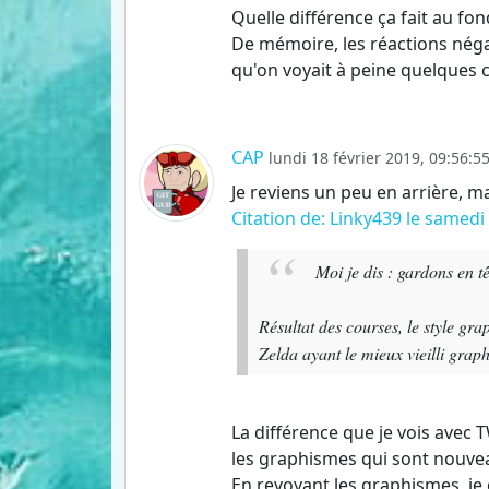
Quelle différence ça fait au fon
De mémoire, les réactions négat
qu'on voyait à peine quelques c
CAP
lundi 18 février 2019, 09:56:5
Je reviens un peu en arrière, m
Citation de: Linky439 le samedi 
Moi je dis : gardons en t
Résultat des courses, le style g
Zelda ayant le mieux vieilli gra
La différence que je vois avec T
les graphismes qui sont nouve
En revoyant les graphismes, je