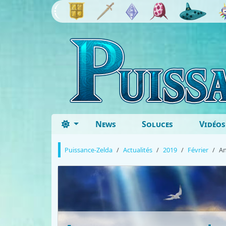
News
Soluces
Vidéos
Puissance-Zelda
Actualités
2019
Février
An