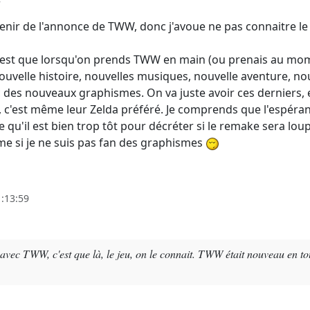
7
venir de l'annonce de TWW, donc j'avoue ne pas connaitre le
c'est que lorsqu'on prends TWW en main (ou prenais au mom
uvelle histoire, nouvelles musiques, nouvelle aventure, no
vec des nouveaux graphismes. On va juste avoir ces derniers, 
s, c'est même leur Zelda préféré. Je comprends que l'espéra
e qu'il est bien trop tôt pour décréter si le remake sera loup
 si je ne suis pas fan des graphismes
1:13:59
 avec TWW, c'est que là, le jeu, on le connait. TWW était nouveau en tou