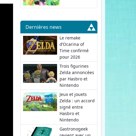
Dernières news
Le remake
d’Ocarina of
Time confirmé
pour 2026
Trois figurines
Zelda annoncées
par Hasbro et
Nintendo
Jeux et jouets
Zelda : un accord
signé entre
Hasbro et
Nintendo
Gastronogeek
revient avec un