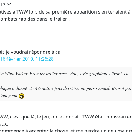
d ? ^^
ives à TWW lors de sa première apparition s'en tenaient à l
ombats rapides dans le trailer !
5
ais je voudrai répondre à ça
16 février 2019, 11:26:28
ête Wind Waker. Premier trailer assez vide, style graphique clivant, etc.
raphique a donné vie à 6 autres jeux derrière, un perso Smash Bros à p
phiquement
WW, c'est que là, le jeu, on le connait. TWW était nouveau en
aux.
 commence à accepter la chose, et me perdre un peu ma pre