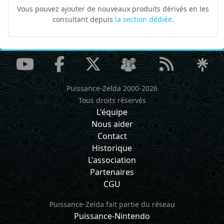
Vous pouvez ajouter de nouveaux produits dérivés en les
consultant depuis
la section dédiée
.
Puissance-Zelda 2000-2026
Tous droits réservés
L'équipe
Nous aider
Contact
Historique
L'association
Partenaires
CGU
Puissance-Zelda fait partie du réseau
Puissance-Nintendo