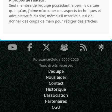
À propos de l'auteur :
Seul membre de l'équipe possédant le permis de tuer
quelqu'un, j'aime m'occuper des aspects techniques et
administratifs du site, même s'il m'arrive aussi de
donner des coups de main pour rédiger des articles.
Puissance-Zelda 2000-2026
Tous droits réservés
L'équipe
Nous aider
Contact
Historique
L'association
Partenaires
CGU