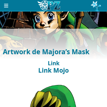
Artwork de Majora’s Mask
Link
Link Mojo