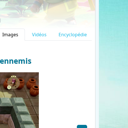
m
Images
Vidéos
Encyclopédie
s ennemis