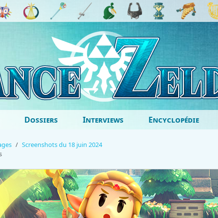
Dossiers
Interviews
Encyclopédie
ages
Screenshots du 18 juin 2024
s