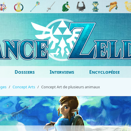
Dossiers
Interviews
Encyclopédie
ages
Concept Arts
Concept Art de plusieurs animaux