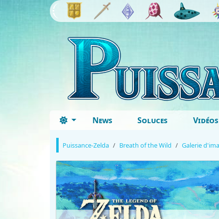
News
Soluces
Vidéos
Puissance-Zelda
Breath of the Wild
Galerie d'im