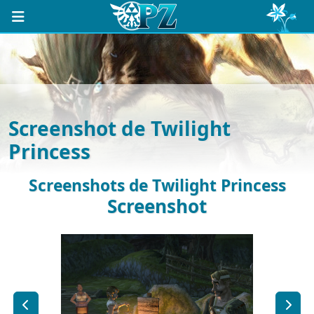
Screenshot de Twilight
Princess
Screenshots de Twilight Princess
Screenshot