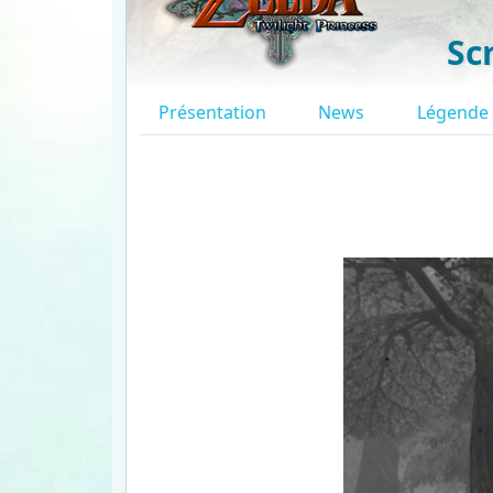
Sc
Présentation
News
Légende