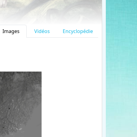
Images
Vidéos
Encyclopédie