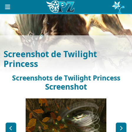
Screenshot de Twilight
Princess
Screenshots de Twilight Princess
Screenshot