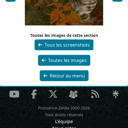
Toutes les images de cette section
Tous les screenshots
Toutes les images
Retour au menu
Puissance-Zelda 2000-2026
Tous droits réservés
L'équipe