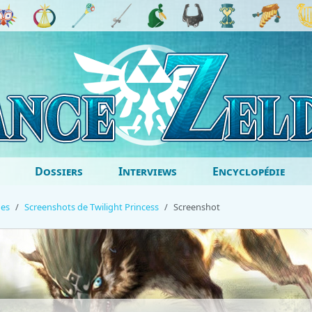
Dossiers
Interviews
Encyclopédie
ges
Screenshots de Twilight Princess
Screenshot