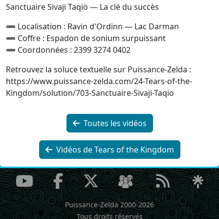
Sanctuaire Sivaji Taqiö — La clé du succès
➖ Localisation : Ravin d'Ordinn — Lac Darman
➖ Coffre : Espadon de sonium surpuissant
➖ Coordonnées : 2399 3274 0402
Retrouvez la soluce textuelle sur Puissance‐Zelda :
https://www.puissance-zelda.com/24-Tears-of-the-
Kingdom/solution/703-Sanctuaire-Sivaji-Taqio
Toutes les vidéos
Vidéos de Tears of the Kingdom
Puissance-Zelda 2000-2026
Tous droits réservés