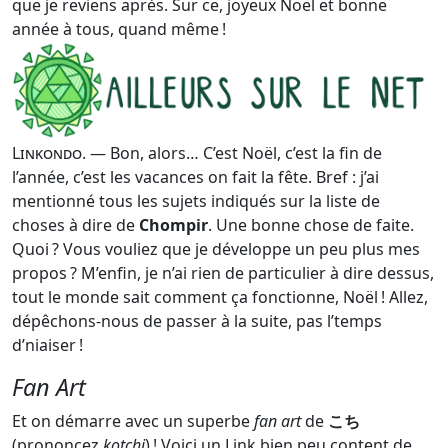
que je reviens après. Sur ce, joyeux Noël et bonne
année à tous, quand même !
Linkondo
. — Bon, alors… C’est Noël, c’est la fin de
l’année, c’est les vacances on fait la fête. Bref : j’ai
mentionné tous les sujets indiqués sur la liste de
choses à dire de
Chompir
. Une bonne chose de faite.
Quoi ? Vous vouliez que je développe un peu plus mes
propos ? M’enfin, je n’ai rien de particulier à dire dessus,
tout le monde sait comment ça fonctionne, Noël ! Allez,
dépêchons-nous de passer à la suite, pas l’temps
d’niaiser !
Fan Art
Et on démarre avec un superbe
fan art
de
こち
(prononcez
kotchi
) ! Voici un Link bien peu content de