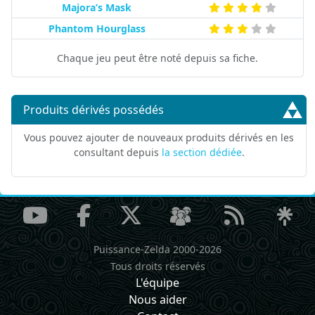
Majora’s Mask
Phantom Hourglass
Chaque jeu peut être noté depuis sa fiche.
Produits dérivés possédés
Vous pouvez ajouter de nouveaux produits dérivés en les
consultant depuis
la section dédiée
.
Puissance-Zelda 2000-2026
Tous droits réservés
L'équipe
Nous aider