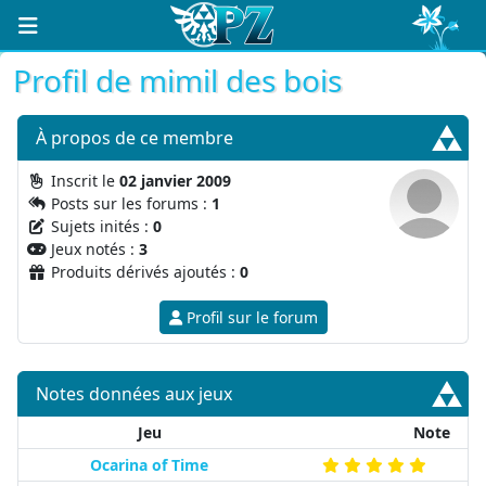
Profil de mimil des bois
À propos
de ce membre
Inscrit le
02 janvier 2009
Posts sur les forums :
1
Sujets inités :
0
Jeux notés :
3
Produits dérivés ajoutés :
0
Profil sur le forum
Notes données aux jeux
Jeu
Note
Ocarina of Time