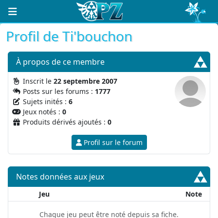
Profil de Ti'bouchon
À propos
de ce membre
Inscrit le
22 septembre 2007
Posts sur les forums :
1777
Sujets inités :
6
Jeux notés :
0
Produits dérivés ajoutés :
0
Profil sur le forum
Notes données aux jeux
Jeu
Note
Chaque jeu peut être noté depuis sa fiche.