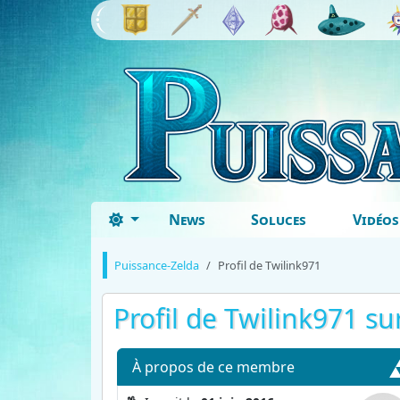
News
Soluces
Vidéos
Puissance-Zelda
Profil de Twilink971
Profil de Twilink971
sur
À propos
de ce membre