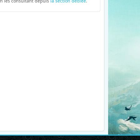
n les consultant depuis
la section dédiée
.