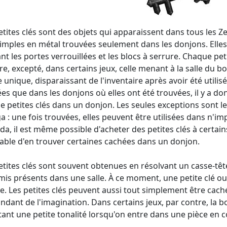
etites clés sont des objets qui apparaissent dans tous les Z
simples en métal trouvées seulement dans les donjons. Elle
nt les portes verrouillées et les blocs à serrure. Chaque pet
re, excepté, dans certains jeux, celle menant à la salle du b
 unique, disparaissant de l'inventaire après avoir été utilis
sées que dans les donjons où elles ont été trouvées, il y a do
e petites clés dans un donjon. Les seules exceptions sont l
ga : une fois trouvées, elles peuvent être utilisées dans n'
lda, il est même possible d'acheter des petites clés à certai
able d'en trouver certaines cachées dans un donjon.
etites clés sont souvent obtenues en résolvant un casse-têt
is présents dans une salle. À ce moment, une petite clé o
lle. Les petites clés peuvent aussi tout simplement être caché
dant de l'imagination. Dans certains jeux, par contre, la bou
ant une petite tonalité lorsqu'on entre dans une pièce en 