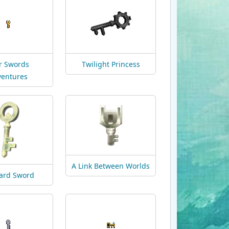
r Swords
Twilight Princess
ventures
A Link Between Worlds
ard Sword