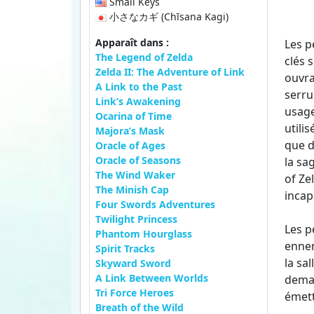
Small Keys
小さなカギ (Chīsana Kagi)
Apparaît dans :
Les p
The Legend of Zelda
clés 
Zelda II: The Adventure of Link
ouvra
A Link to the Past
serru
Link’s Awakening
usage
Ocarina of Time
utili
Majora’s Mask
que d
Oracle of Ages
Oracle of Seasons
la sa
The Wind Waker
of Ze
The Minish Cap
incap
Four Swords Adventures
Twilight Princess
Les p
Phantom Hourglass
ennem
Spirit Tracks
la sa
Skyward Sword
A Link Between Worlds
deman
Tri Force Heroes
émett
Breath of the Wild