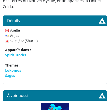
des terres du Nouvel Hyrule, enfin apaisées, à Link et
Zelda.
Détails
Axelle
Anjean
シャリン (Sharin)
Apparaît dans :
Spirit Tracks
Thèmes :
Lokomos
Sages
À voir aussi