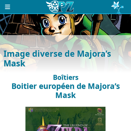
Image diverse de Majora’s
Mask
Boîtiers
Boitier européen de Majora’s
Mask