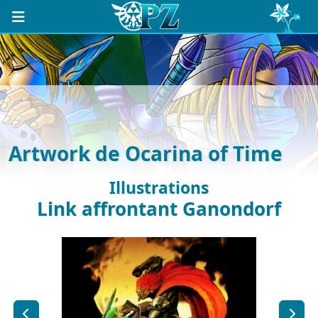
Artwork de Ocarina of Time
Illustrations
Link affrontant Ganondorf