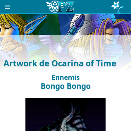
Artwork de Ocarina of Time
Ennemis
Bongo Bongo