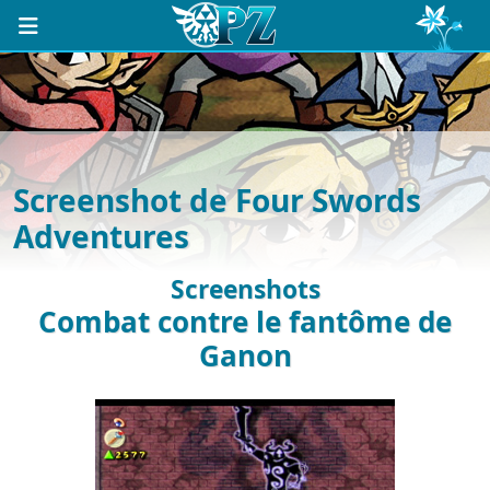
Screenshot de Four Swords
Adventures
Screenshots
Combat contre le fantôme de
Ganon