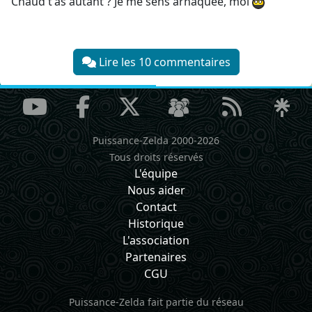
Chaud t'as autant ? Je me sens arnaquée, moi
Lire les 10 commentaires
Puissance-Zelda 2000-2026
Tous droits réservés
L'équipe
Nous aider
Contact
Historique
L'association
Partenaires
CGU
Puissance-Zelda fait partie du réseau