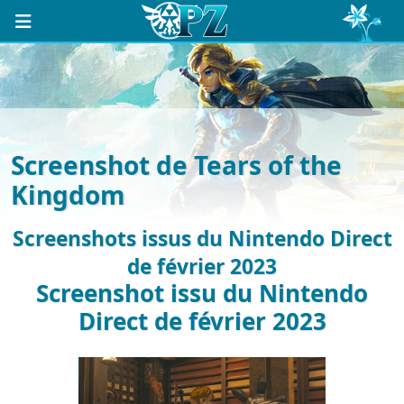
Screenshot de Tears of the
Kingdom
Screenshots issus du Nintendo Direct
de février 2023
Screenshot issu du Nintendo
Direct de février 2023