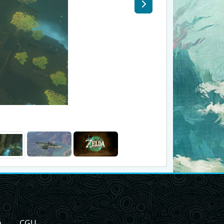
n
CGU