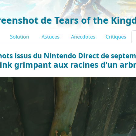
reenshot de Tears of the Kin
Solution
Astuces
Anecdotes
Critiques
ots issus du Nintendo Direct de septe
ink grimpant aux racines d'un arb