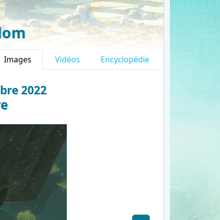
gdom
Images
Vidéos
Encyclopédie
mbre 2022
re