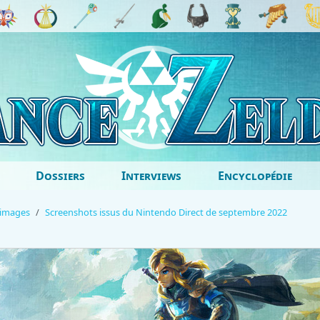
Dossiers
Interviews
Encyclopédie
'images
Screenshots issus du Nintendo Direct de septembre 2022