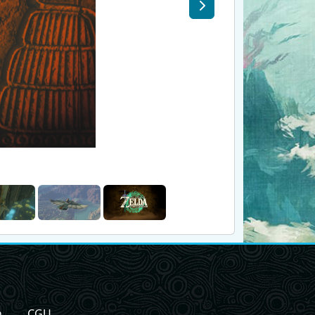
n
CGU