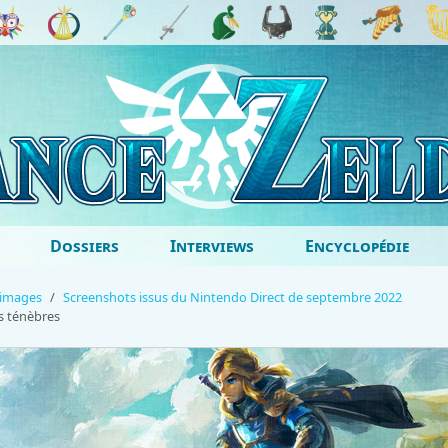
Dossiers
Interviews
Encyclopédie
'images
Screenshots issus du Nintendo Direct de septembre 2022
s ténèbres