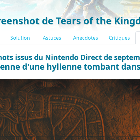
reenshot de Tears of the Kin
Solution
Astuces
Anecdotes
Critiques
ots issus du Nintendo Direct de septe
enne d'une hylienne tombant dans