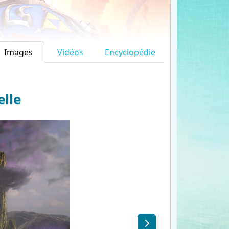
Images
Vidéos
Encyclopédie
elle