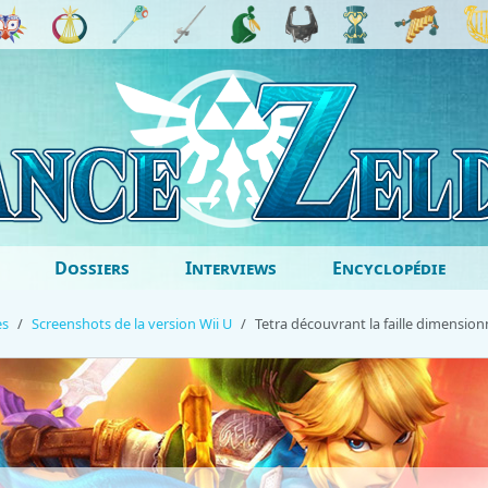
Dossiers
Interviews
Encyclopédie
es
Screenshots de la version Wii U
Tetra découvrant la faille dimension