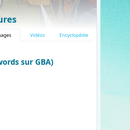
ures
mages
Vidéos
Encyclopédie
Swords sur GBA)