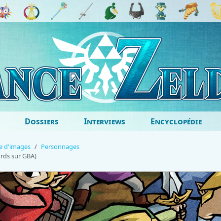
Dossiers
Interviews
Encyclopédie
ie d'images
Personnages
ords sur GBA)