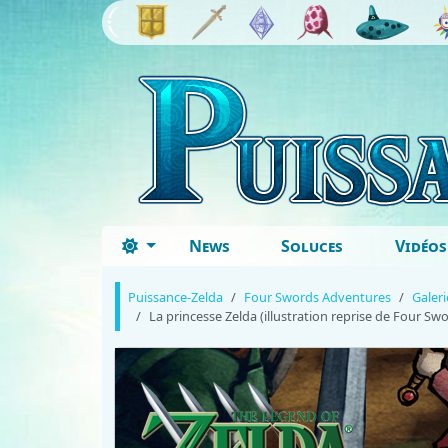
News
Soluces
Vidéos
Puissance-Zelda
Four Swords Adventures
Galer
La princesse Zelda (illustration reprise de Four Sw