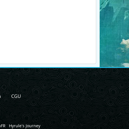
n
CGU
nFR
Hyrule's Journey