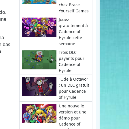
chez Brace
Yourself Games
do.
une
Jouez
gratuitement à
Cadence of
la
Hyrule cette
semaine
n bas
a
Trois DLC
payants pour
Cadence of
Hyrule
"Ode à Octavo"
: un DLC gratuit
pour Cadence
of Hyrule
Une nouvelle
version et une
démo pour
Cadence of