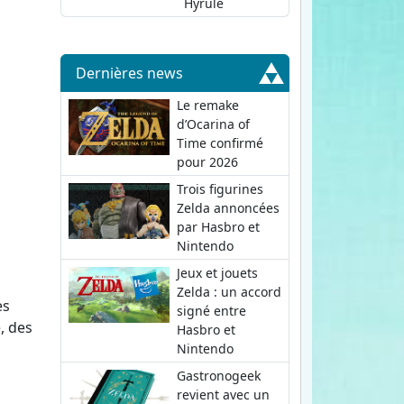
Hyrule
Dernières news
Le remake
d’Ocarina of
Time confirmé
pour 2026
Trois figurines
Zelda annoncées
par Hasbro et
Nintendo
Jeux et jouets
Zelda : un accord
es
signé entre
, des
Hasbro et
Nintendo
Gastronogeek
revient avec un