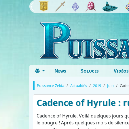
News
Soluces
Vidéos
Puissance-Zelda
Actualités
2019
Juin
Caden
Cadence of Hyrule : r
Cadence of Hyrule. Voilà quelques jours que n
le bougre ! Après quelques mois de silence