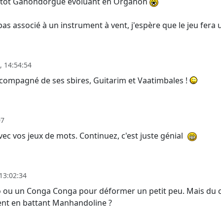
 plutôt Ganondorgue évoluant en Organon
t pas associé à un instrument à vent, j'espère que le jeu fera
, 14:54:54
compagné de ses sbires, Guitarim et Vaatimbales !
07
ec vos jeux de mots. Continuez, c'est juste génial
13:02:34
ou un Conga Conga pour déformer un petit peu. Mais du cou
ient en battant Manhandoline ?