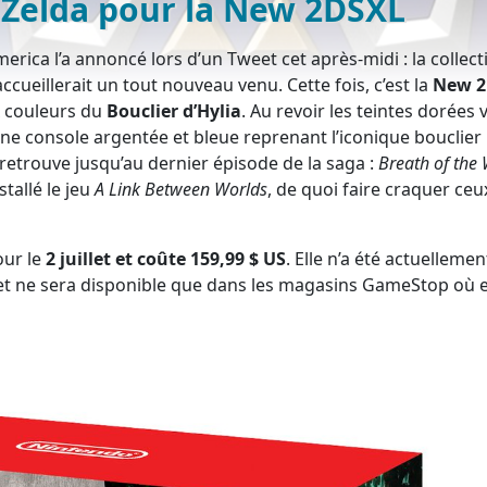
 Zelda pour la New 2DSXL
erica l’a annoncé lors d’un Tweet cet après-midi : la collect
cueillerait un tout nouveau venu. Cette fois, c’est la
New 2
x couleurs du
Bouclier d’Hylia
. Au revoir les teintes dorées 
 une console argentée et bleue reprenant l’iconique bouclier
 retrouve jusqu’au dernier épisode de la saga :
Breath of the 
tallé le jeu
A Link Between Worlds
, de quoi faire craquer ceu
our le
2 juillet et coûte 159,99 $ US
. Elle n’a été actuellemen
et ne sera disponible que dans les magasins GameStop où e