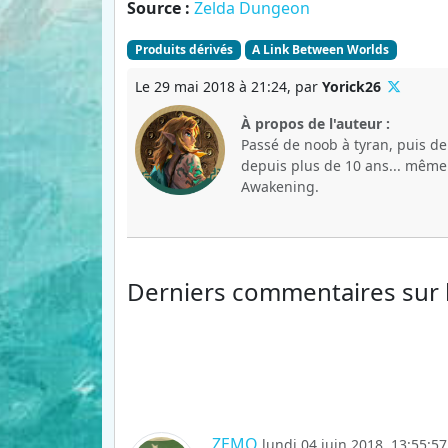
Source :
Zelda Dungeon
Produits dérivés
A Link Between Worlds
Le 29 mai 2018 à 21:24, par
Yorick26
À propos de l'auteur :
Passé de noob à tyran, puis d
depuis plus de 10 ans... même s
Awakening.
Derniers commentaires
sur
ZEMO
lundi 04 juin 2018, 13:55:57