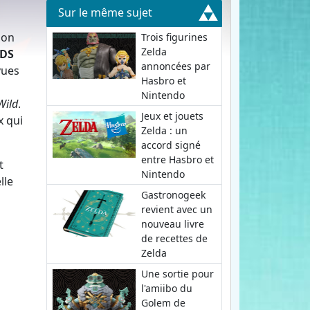
Sur le même sujet
ion
Trois figurines
Zelda
DS
annoncées par
vues
Hasbro et
Nintendo
Wild
.
Jeux et jouets
x qui
Zelda : un
accord signé
entre Hasbro et
t
Nintendo
lle
Gastronogeek
revient avec un
nouveau livre
de recettes de
Zelda
Une sortie pour
l'amiibo du
Golem de