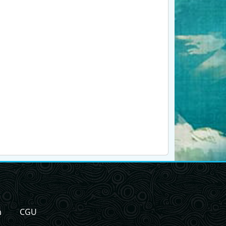
n
CGU