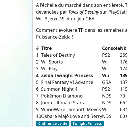
A l'échelle du marché dans son entièreté, T
devancées par
Tales of Destiny
sur PlayStat
Wii, 3 jeux DS et un jeu GBA.
Comment évoluera TP dans les semaines à 
Puissance-Zelda !
#
Titre
Console
Nb
1
Tales of Destiny
PS2
269
2
Wii Sports
Wii
176
3
Wii Play
Wii
174
4
Zelda Twilight Princess
Wii
139
5
Final Fantasy VI Advance
GBA
137
6
Summon Night 4
PS2
115
7
Pokémon Diamond
NDS
70 
8
Jump Ultimate Stars
NDS
66 
9
WarioWare : Smooth Moves
Wii
63 
10
Oshare Majô Love and Berry
NDS
60 
Chiffres de vente
Twilight Princess