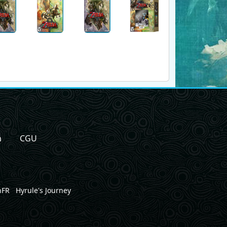
n
CGU
nFR
Hyrule's Journey