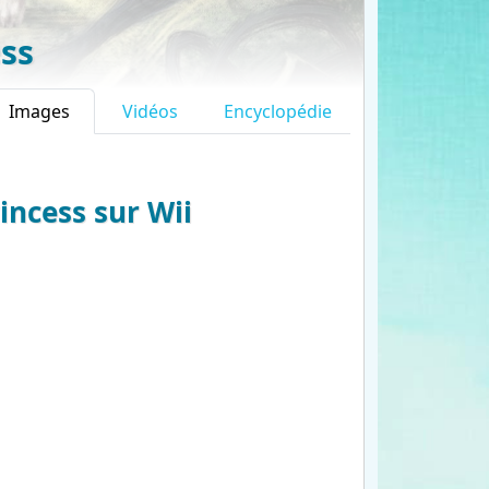
ss
Images
Vidéos
Encyclopédie
incess sur Wii