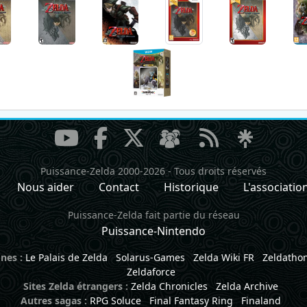
Puissance-Zelda 2000-2026
-
Tous droits réservés
Nous aider
Contact
Historique
L'associatio
Puissance-Zelda fait partie du réseau
Puissance-Nintendo
nes :
Le Palais de Zelda
Solarus-Games
Zelda Wiki FR
Zeldatho
Zeldaforce
Sites Zelda étrangers :
Zelda Chronicles
Zelda Archive
Autres sagas :
RPG Soluce
Final Fantasy Ring
Finaland