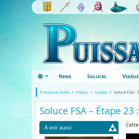
News
Soluces
Vidéos
Puissance-Zelda
Vidéos
Guides
Soluce FSA – 
Soluce FSA – Étape 23 
Cette
À voir aussi