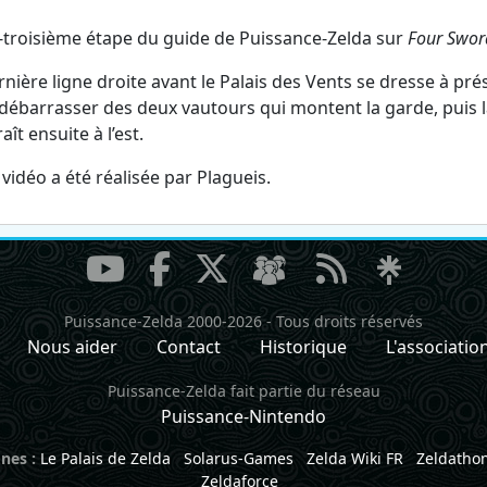
-troisième étape du guide de Puissance-Zelda sur
Four Swor
rnière ligne droite avant le Palais des Vents se dresse à 
débarrasser des deux vautours qui montent la garde, puis la
ît ensuite à l’est.
 vidéo a été réalisée par Plagueis.
Puissance-Zelda 2000-2026
-
Tous droits réservés
Nous aider
Contact
Historique
L'associatio
Puissance-Zelda fait partie du réseau
Puissance-Nintendo
nes :
Le Palais de Zelda
Solarus-Games
Zelda Wiki FR
Zeldatho
Zeldaforce