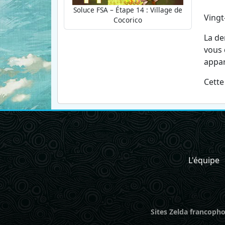
Soluce FSA – Étape 14 : Village de
Vingt
Cocorico
La de
vous 
appara
Cette
L'équipe
Sites Zelda francopho