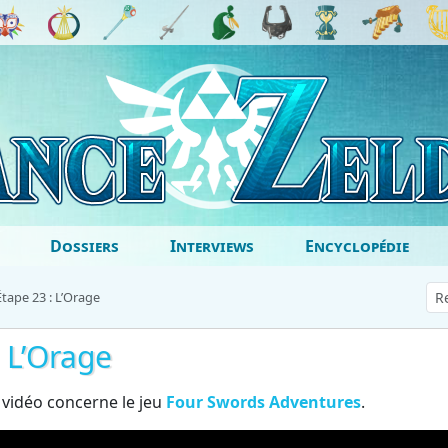
Dossiers
Interviews
Encyclopédie
Étape 23 : L’Orage
: L’Orage
 vidéo concerne le jeu
Four Swords Adventures
.