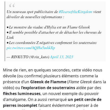
Un nouveau spot publicitaire de
#TearsoftheKingdom
vient
dévoiler de nouvelles informations :
• Le monstre du viaduc d'Hylia est un Flame Gleeok
• Il semble possible d'attacher et de détacher les cheveux de
Link
• Les coordonnées Z négatives confirment les souterrains
pic.twitter.com/AQHu5mhkXp
— RINKUTʘ (@rin_kuto)
April 13, 2023
Mine de rien, en quelques secondes, cette vidéo nous
dévoile (ou confirme) plusieurs éléments comme la
présence d’un
Gleeok de Flamme
(
Flame Gleeok
dans la
vidéo) ou
l’exploration de souterrains
aidée par des
flèches lumineuses
, un nouvel exemple du pouvoir
d'amalgame. On a aussi remarqué
un petit cercle de
pierres incomplet
faisant évidemment penser à de