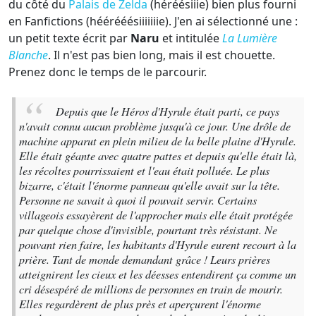
du côté du
Palais de Zelda
(héréésiiie) bien plus fourni
en Fanfictions (héérééésiiiiiiie). J'en ai sélectionné une :
un petit texte écrit par
Naru
et intitulée
La Lumière
Blanche
. Il n'est pas bien long, mais il est chouette.
Prenez donc le temps de le parcourir.
Depuis que le Héros d'Hyrule était parti, ce pays
n'avait connu aucun problème jusqu'à ce jour. Une drôle de
machine apparut en plein milieu de la belle plaine d'Hyrule.
Elle était géante avec quatre pattes et depuis qu'elle était là,
les récoltes pourrissaient et l'eau était polluée. Le plus
bizarre, c'était l'énorme panneau qu'elle avait sur la tête.
Personne ne savait à quoi il pouvait servir. Certains
villageois essayèrent de l'approcher mais elle était protégée
par quelque chose d'invisible, pourtant très résistant. Ne
pouvant rien faire, les habitants d'Hyrule eurent recourt à la
prière. Tant de monde demandant grâce ! Leurs prières
atteignirent les cieux et les déesses entendirent ça comme un
cri désespéré de millions de personnes en train de mourir.
Elles regardèrent de plus près et aperçurent l'énorme