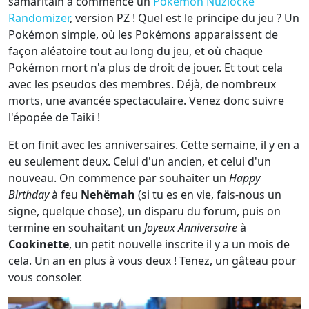
samaritain a commencé un
Pokémon Nuzlocke
Randomizer
, version PZ ! Quel est le principe du jeu ? Un
Pokémon simple, où les Pokémons apparaissent de
façon aléatoire tout au long du jeu, et où chaque
Pokémon mort n'a plus de droit de jouer. Et tout cela
avec les pseudos des membres. Déjà, de nombreux
morts, une avancée spectaculaire. Venez donc suivre
l'épopée de Taiki !
Et on finit avec les anniversaires. Cette semaine, il y en a
eu seulement deux. Celui d'un ancien, et celui d'un
nouveau. On commence par souhaiter un
Happy
Birthday
à feu
Nehëmah
(si tu es en vie, fais-nous un
signe, quelque chose), un disparu du forum, puis on
termine en souhaitant un
Joyeux Anniversaire
à
Cookinette
, un petit nouvelle inscrite il y a un mois de
cela. Un an en plus à vous deux ! Tenez, un gâteau pour
vous consoler.