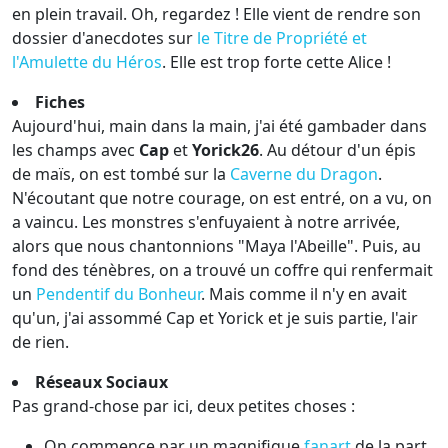
en plein travail. Oh, regardez ! Elle vient de rendre son
dossier d'anecdotes sur
le Titre de Propriété et
l'Amulette du Héros
. Elle est trop forte cette Alice !
Fiches
Aujourd'hui, main dans la main, j'ai été gambader dans
les champs avec
Cap
et
Yorick26
. Au détour d'un épis
de maïs, on est tombé sur la
Caverne du Dragon
.
N'écoutant que notre courage, on est entré, on a vu, on
a vaincu. Les monstres s'enfuyaient à notre arrivée,
alors que nous chantonnions "Maya l'Abeille". Puis, au
fond des ténèbres, on a trouvé un coffre qui renfermait
un
Pendentif du Bonheur
. Mais comme il n'y en avait
qu'un, j'ai assommé Cap et Yorick et je suis partie, l'air
de rien.
Réseaux Sociaux
Pas grand-chose par ici, deux petites choses :
On commence par un magnifique
fanart
de la part